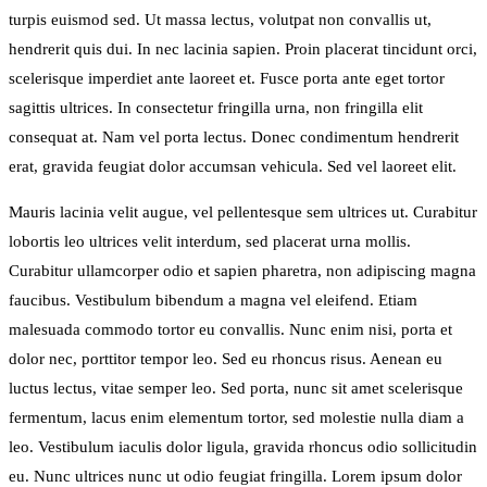
turpis euismod sed. Ut massa lectus, volutpat non convallis ut,
hendrerit quis dui. In nec lacinia sapien. Proin placerat tincidunt orci,
scelerisque imperdiet ante laoreet et. Fusce porta ante eget tortor
sagittis ultrices. In consectetur fringilla urna, non fringilla elit
consequat at. Nam vel porta lectus. Donec condimentum hendrerit
erat, gravida feugiat dolor accumsan vehicula. Sed vel laoreet elit.
Mauris lacinia velit augue, vel pellentesque sem ultrices ut. Curabitur
lobortis leo ultrices velit interdum, sed placerat urna mollis.
Curabitur ullamcorper odio et sapien pharetra, non adipiscing magna
faucibus. Vestibulum bibendum a magna vel eleifend. Etiam
malesuada commodo tortor eu convallis. Nunc enim nisi, porta et
dolor nec, porttitor tempor leo. Sed eu rhoncus risus. Aenean eu
luctus lectus, vitae semper leo. Sed porta, nunc sit amet scelerisque
fermentum, lacus enim elementum tortor, sed molestie nulla diam a
leo. Vestibulum iaculis dolor ligula, gravida rhoncus odio sollicitudin
eu. Nunc ultrices nunc ut odio feugiat fringilla. Lorem ipsum dolor